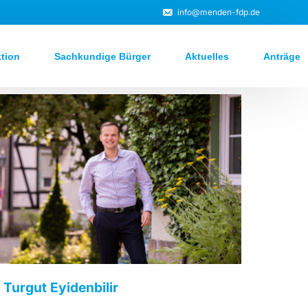
info@menden-fdp.de
ktion
Sachkundige Bürger
Aktuelles
Anträge
Turgut Eyidenbilir